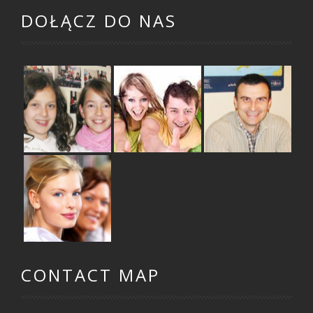
DOŁĄCZ DO NAS
ZAJĘCIA DLA
ZAJĘCIA DLA
ZAJĘCIA DLA
DZIECI
MŁODZIEŻY
DOROSŁYCH
SZKOLENIA
DLA FIRM
CONTACT MAP