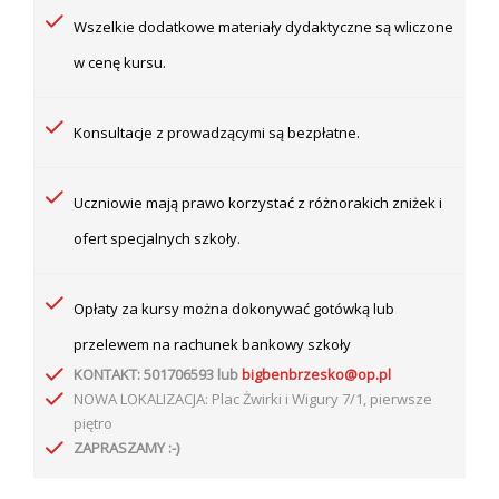
Wszelkie dodatkowe materiały dydaktyczne są wliczone
w cenę kursu.
Konsultacje z prowadzącymi są bezpłatne.
Uczniowie mają prawo korzystać z różnorakich zniżek i
ofert specjalnych szkoły.
Opłaty za kursy można dokonywać gotówką lub
przelewem na rachunek
bankowy szkoły
KONTAKT: 501706593 lub
bigbenbrzesko@op.pl
NOWA LOKALIZACJA: Plac Żwirki i Wigury 7/1, pierwsze
piętro
ZAPRASZAMY :-)