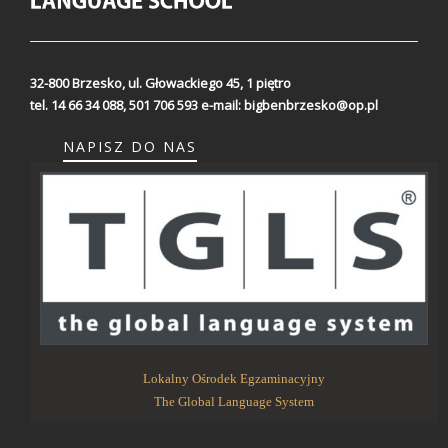
32-800 Brzesko,
ul. Głowackiego 45, 1 piętro
tel. 14 66 34 088, 501 706 593
e-mail:
bigbenbrzesko@op.pl
NAPISZ DO NAS
Lokalny Ośrodek Egzaminacyjny
The Global Language System