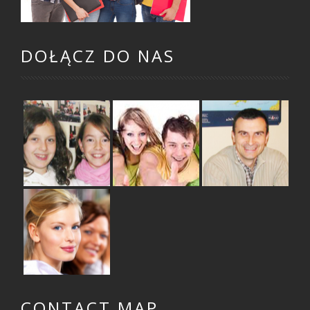
DOŁĄCZ DO NAS
ZAJĘCIA DLA
ZAJĘCIA DLA
ZAJĘCIA DLA
DZIECI
MŁODZIEŻY
DOROSŁYCH
SZKOLENIA
DLA FIRM
CONTACT MAP