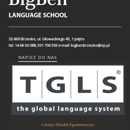
32-800 Brzesko,
ul. Głowackiego 45, 1 piętro
tel. 14 66 34 088, 501 706 593
e-mail:
bigbenbrzesko@op.pl
NAPISZ DO NAS
Lokalny Ośrodek Egzaminacyjny