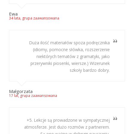
Ewa
34 lata, grupa zaawansowana
Duża ilość materiałów spoza podręcznika
(idiomy, pomocne słówka, rozszerzenie
niektórych tematów z gramatyki, jako
przerywniki piosenki, wiersze.) Wizerunek
szkoły bardzo dobry.
Małgorzata
17 lat, grupa zaawansowana
+5. Lekcje są prowadzone w sympatycznej
atmosferze. Jest dużo rozmów z partnerem.
Są one ważne w dobrym nauczaniu.